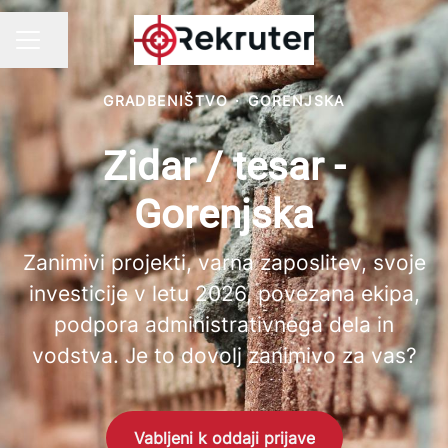
Ali lahko delite stran
KARIERNI MENI
GRADBENIŠTVO
·
GORENJSKA
Zidar / tesar -
Gorenjska
Zanimivi projekti, varna zaposlitev, svoje
investicije v letu 2026, povezana ekipa,
podpora administrativnega dela in
vodstva. Je to dovolj zanimivo za vas?
Vabljeni k oddaji prijave