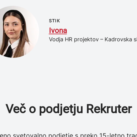
STIK
Ivona
Vodja HR projektov – Kadrovska s
Več o podjetju Rekruter
no svetovalno podjetje s preko 15-letno trad