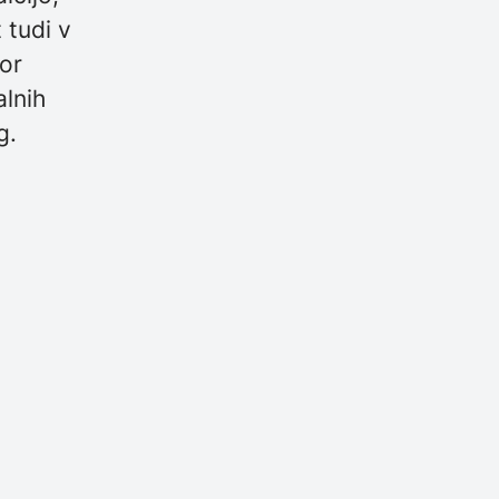
 tudi v
bor
alnih
g.