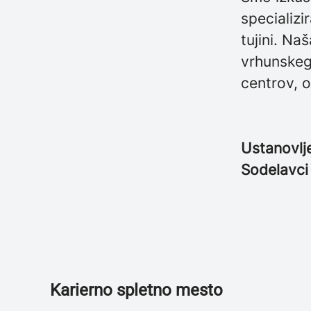
specializi
tujini. Na
vrhunskega
centrov, o
Ustanovlj
Sodelavc
Karierno spletno mesto