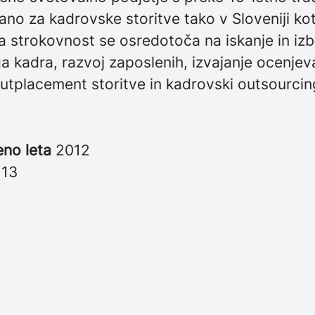
rano za kadrovske storitve tako v Sloveniji kot
ša strokovnost se osredotoča na iskanje in iz
 kadra, razvoj zaposlenih, izvajanje ocenjev
utplacement storitve in kadrovski outsourcin
eno leta
2012
i
13