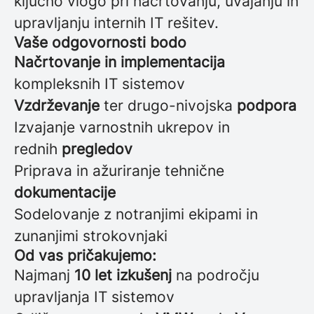
ključno vlogo pri načrtovanju, uvajanju in
upravljanju internih IT rešitev.
Vaše odgovornosti bodo
Načrtovanje in implementacija
kompleksnih IT sistemov
Vzdrževanje
ter drugo-nivojska
podpora
Izvajanje varnostnih ukrepov in
rednih
pregledov
Priprava in ažuriranje tehnične
dokumentacije
Sodelovanje z notranjimi ekipami in
zunanjimi strokovnjaki
Od vas pričakujemo:
Najmanj
10 let izkušenj
na področju
upravljanja IT sistemov