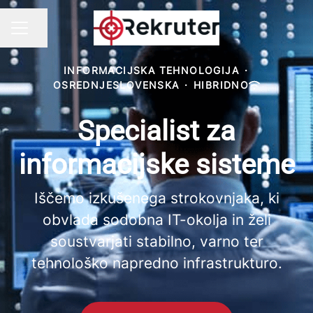
Ali lahko delite stran
KARIERNI MENI
INFORMACIJSKA TEHNOLOGIJA
·
OSREDNJESLOVENSKA
·
HIBRIDNO
Specialist za
informacijske sisteme
Iščemo izkušenega strokovnjaka, ki
obvlada sodobna IT-okolja in želi
soustvarjati stabilno, varno ter
tehnološko napredno infrastrukturo.