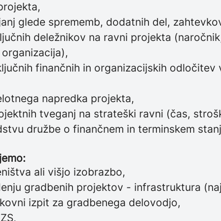
projekta,
janj glede sprememb, dodatnih del, zahtevkov
ključnih deležnikov na ravni projekta (naročnik,
 organizacija),
ljučnih finančnih in organizacijskih odločitev 
celotnega napredka projekta,
rojektnih tveganj na strateški ravni (čas, stro
dstvu družbe o finančnem in terminskem stanj
ujemo:
ništva ali višjo izobrazbo,
denju gradbenih projektov - infrastruktura (naj
okovni izpit za gradbenega delovodjo,
IZS,