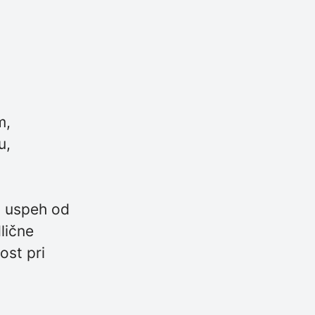
m,
u,
v uspeh od
lične
ost pri