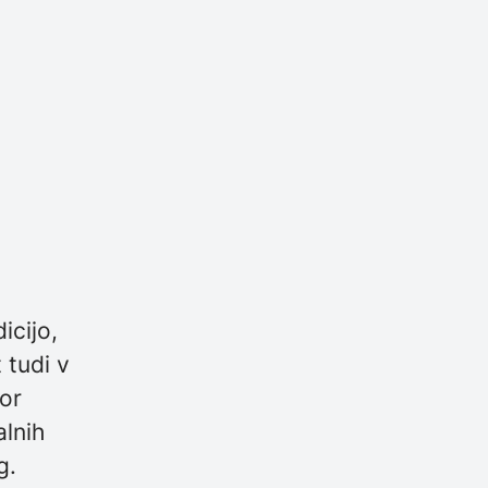
icijo,
 tudi v
bor
alnih
g.