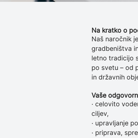
Na kratko o pod
Naš naročnik j
gradbeništva in
letno tradicijo 
po svetu – od p
in državnih obj
Vaše odgovorn
· celovito vode
ciljev,
· upravljanje 
· priprava, spr