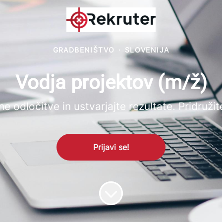
GRADBENIŠTVO
·
SLOVENIJA
Vodja projektov (m/ž)
e odločitve in ustvarjajte rezultate. Pridružit
Prijavi se!