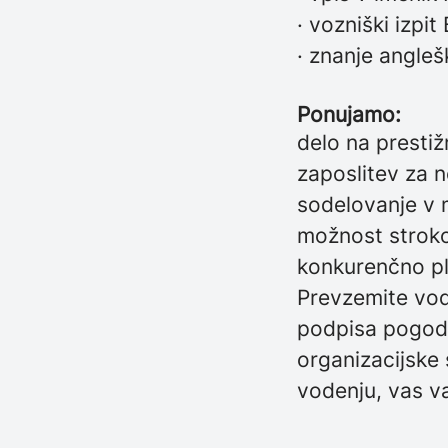
· vozniški izpit
· znanje angleš
Ponujamo:
delo na prestiž
zaposlitev za 
sodelovanje v 
možnost stroko
konkurenčno pl
Prevzemite vode
podpisa pogodb
organizacijske
vodenju, vas va