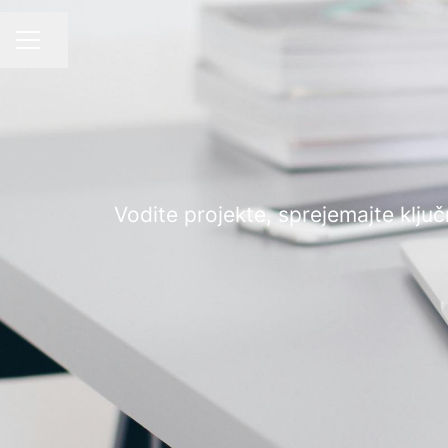
Ali lahko delite stran
KARIERNI MENI
Vodite projekte, sprejemajte ključn