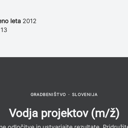
eno leta
2012
i
13
GRADBENIŠTVO
·
SLOVENIJA
Vodja projektov (m/ž)
e odločitve in ustvarjajte rezultate. Pridružit