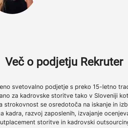
Več o podjetju Rekruter
no svetovalno podjetje s preko 15-letno trad
rano za kadrovske storitve tako v Sloveniji kot
ša strokovnost se osredotoča na iskanje in iz
 kadra, razvoj zaposlenih, izvajanje ocenjev
utplacement storitve in kadrovski outsourcin