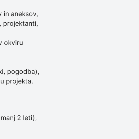
 in aneksov,
 projektanti,
v okviru
ški, pogodba),
u projekta.
manj 2 leti),