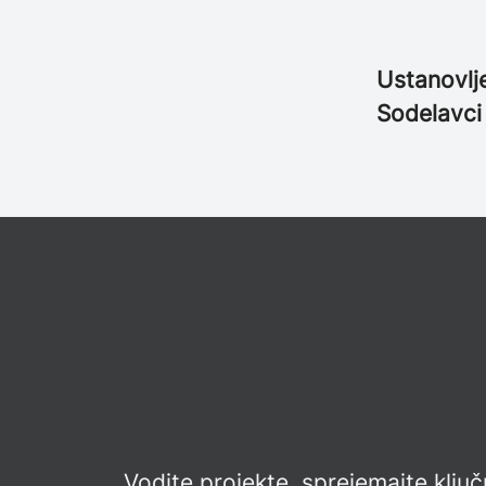
Ustanovlj
Sodelavc
Vodite projekte, sprejemajte ključn