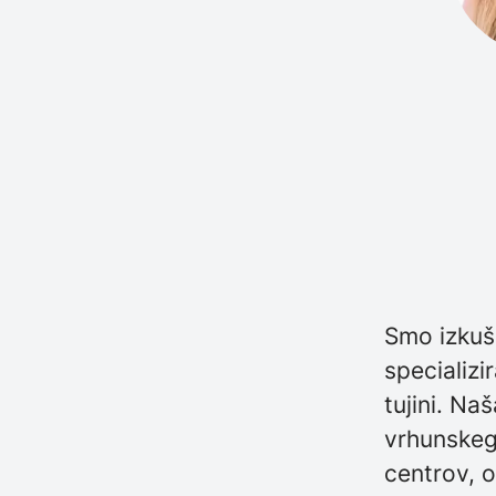
Smo izkuše
specializi
tujini. Na
vrhunskega
centrov, o