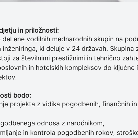
jetju in priložnosti:
e del ene vodilnih mednarodnih skupin na pod
 inženiringa, ki deluje v 24 državah. Skupina 
stoji za številnimi prestižnimi in tehnično zaht
oslovnih in hotelskih kompleksov do ključne 
ektov.
osti bodo:
nje projekta z vidika pogodbenih, finančnih i
pogodbenega odnosa z naročnikom,
emljanje in kontrola pogodbenih rokov, strošk