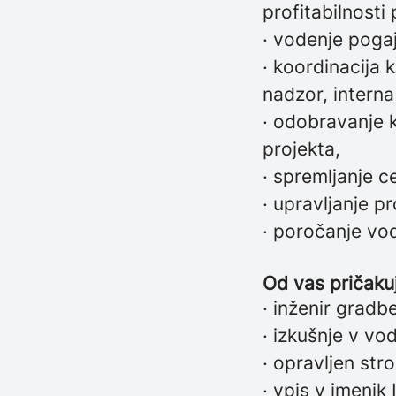
profitabilnosti 
· vodenje poga
· koordinacija 
nadzor, interna
· odobravanje k
projekta,
· spremljanje 
· upravljanje p
· poročanje vo
Od vas pričak
· inženir gradbe
· izkušnje v vo
· opravljen str
· vpis v imenik 