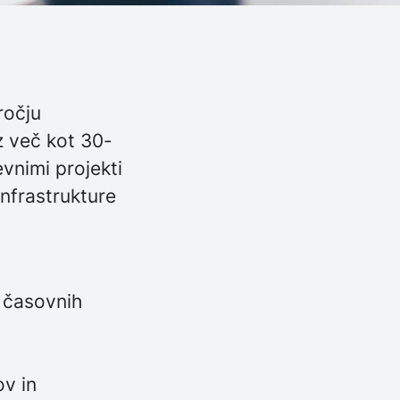
ročju
z več kot 30-
evnimi projekti
infrastrukture
n časovnih
ov in