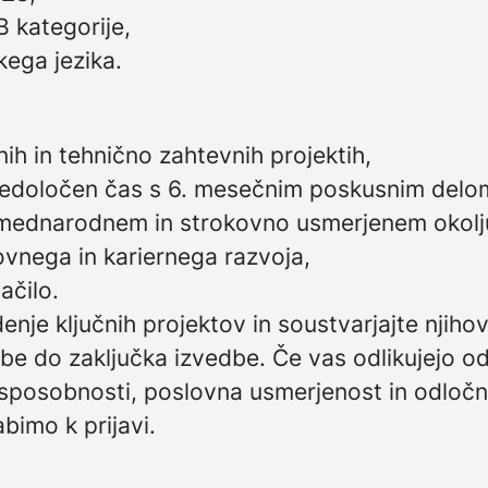
 B kategorije,
kega jezika.
nih in tehnično zahtevnih projektih,
nedoločen čas s 6. mesečnim poskusnim delo
mednarodnem in strokovno usmerjenem okolj
vnega in kariernega razvoja,
ačilo.
nje ključnih projektov in soustvarjajte njiho
e do zaključka izvedbe. Če vas odlikujejo od
 sposobnosti, poslovna usmerjenost in odločn
bimo k prijavi.