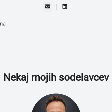
E-pošta
ina
Nekaj mojih sodelavcev