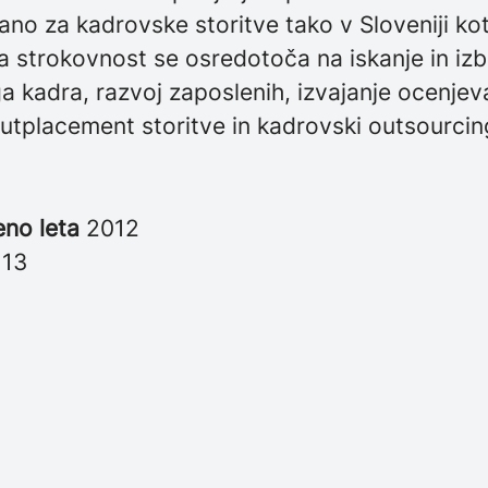
rano za kadrovske storitve tako v Sloveniji kot
ša strokovnost se osredotoča na iskanje in iz
 kadra, razvoj zaposlenih, izvajanje ocenjev
utplacement storitve in kadrovski outsourcin
eno leta
2012
i
13