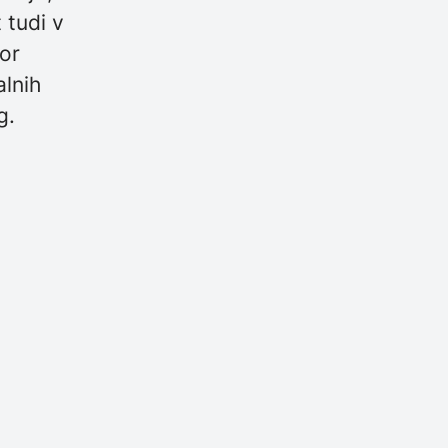
 tudi v
bor
alnih
g.